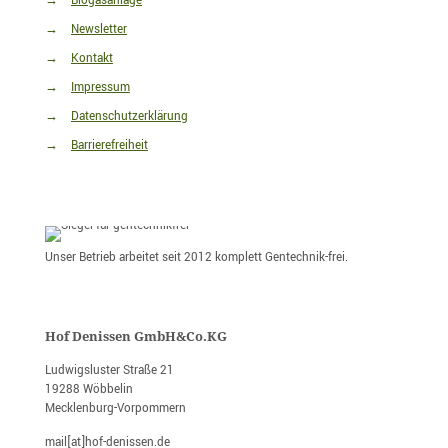
→
Biogasanlage
→
Newsletter
→
Kontakt
→
Impressum
→
Datenschutzerklärung
→
Barrierefreiheit
Unser Betrieb arbeitet seit 2012 komplett Gentechnik-frei.
Hof Denissen GmbH&Co.KG
Ludwigsluster Straße 21
19288 Wöbbelin
Mecklenburg-Vorpommern
mail[at]hof-denissen.de