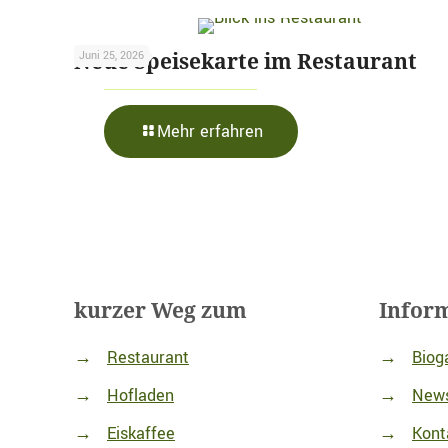
Neue Speisekarte im Restaurant
Juni 25, 2026
-
Mehr erfahren
Neue
Speisekarte
im
Restaurant
kurzer Weg zum
Infor
→
Restaurant
→
Biog
→
Hofladen
→
News
→
Eiskaffee
→
Kont