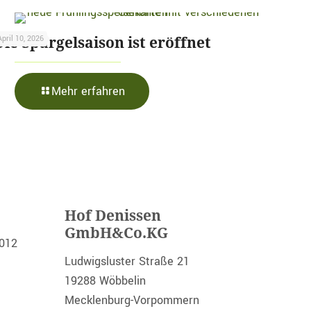
Die Spargelsaison ist eröffnet
April 10, 2026
-
Mehr erfahren
Die
Spargelsaison
ist
eröffnet
Hof Denissen
GmbH&Co.KG
2012
Ludwigsluster Straße 21
19288 Wöbbelin
Mecklenburg-Vorpommern