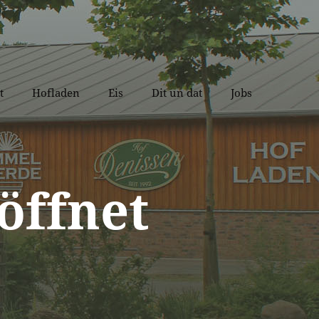
t
Hofladen
Eis
Dit un dat
Jobs
öffnet