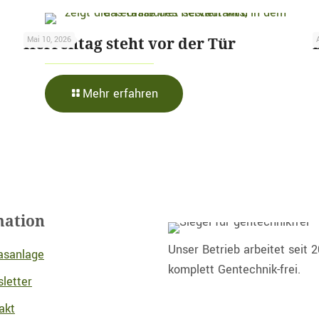
Herrentag steht vor der Tür
Mai 10, 2026
-
Mehr erfahren
Herrentag
steht
vor
der
Tür
mation
Unser Betrieb arbeitet seit 
asanlage
komplett Gentechnik-frei.
letter
akt