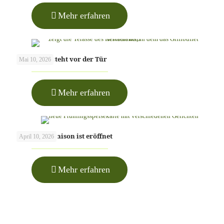
-
Mehr erfahren
Neue
Speisekarte
im
Restaurant
Herrentag steht vor der Tür
Mai 10, 2026
-
Mehr erfahren
Herrentag
steht
vor
der
Die Spargelsaison ist eröffnet
April 10, 2026
Tür
-
Mehr erfahren
Die
Spargelsaison
ist
eröffnet